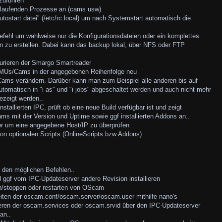
zuführen
en laufenden Prozesse an (cams usw)
utostart datei" (/etc/rc.local) um nach Systemstart automatisch die
efehl um wahlweise nur die Konfigurationsdateien oder ein komplettes
n zu erstellen. Dabei kann das backup lokal, über NFS oder FTP
gurieren der Smargo Smartreader
 EMUs/Cams in der angegebenen Reihenfolge neu
/Cams verändern. Darüber kann man zum Beispiel alle anderen bis auf
matisch in "i as" und "i jobs" abgeschaltet werden und auch nicht mehr
gezeigt werden..
nstallierten IPC, prüft ob eine neue Build verfügbar ist und zeigt
 mit der Version und Uptime sowie ggf installierten Addons an..
ner um eine angegebene Host/IP zu überprüfen
von optionalen Scripts (OnlineScripts bzw Addons)
zu den möglichen Befehlen..
d ggf vom IPC-Updateserver andere Revision installieren
n/stoppen oder restarten von OScam
iten der oscam.conf/oscam.server/oscam.user mithilfe nano's
ieren der oscam.services oder oscam.srvid über den IPC-Updateserver
an..