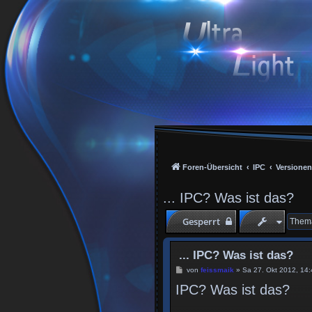
Foren-Übersicht
IPC
Versionen
... IPC? Was ist das?
Gesperrt
... IPC? Was ist das?
B
von
feissmaik
»
Sa 27. Okt 2012, 14:
e
IPC? Was ist das?
i
t
r
a