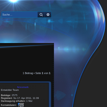
Suche
Erweiterte Suche
1 Beitrag • Seite
1
von
1
feissmaik
Entwickler Team
Beiträge:
2575
Registriert:
So 17. Apr 2011, 11:39
Danksagung erhalten:
1 Mal
K
Kontaktdaten:
o