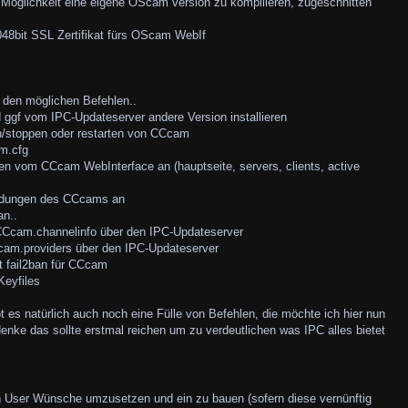
e Möglichkeit eine eigene OScam version zu kompilieren, zugeschnitten
2048bit SSL Zertifikat fürs OScam WebIf
u den möglichen Befehlen..
 ggf vom IPC-Updateserver andere Version installieren
n/stoppen oder restarten von CCcam
m.cfg
nen vom CCcam WebInterface an (hauptseite, servers, clients, active
indungen des CCcams an
an..
e CCcam.channelinfo über den IPC-Updateserver
CCcam.providers über den IPC-Updateserver
ert fail2ban für CCcam
Keyfiles
s natürlich auch noch eine Fülle von Befehlen, die möchte ich hier nun
 denke das sollte erstmal reichen um zu verdeutlichen was IPC alles bietet
n User Wünsche umzusetzen und ein zu bauen (sofern diese vernünftig