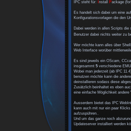
IPC steht für:
I
nstall
P
ackage (fo
g
Es handelt sich dabei um eine a
Konfigurationsvorlagen die den Um
Dabei werden in allen Scripts d
Benutzer dabei nichts weiter zu be
Wer möchte kann alles über Shell
Web Interface worüber mittlerweil
Es sind jeweils ein OScam, CCca
insgesammt
5
verschiedene EMU
Wobei man jederzeit (ab IPC 11.
benutzen möchte kann die anderen
deinstallieren sodass diese abges
Zusätzlich beinhaltet es eben a
eine einfache Möglichkeit andere 
Ausserdem bietet das IPC WebInter
kann auch mit nur ein paar Klick
aufzuspühren..
Und um das ganze noch abzurundet
Updateserver installiert werden 