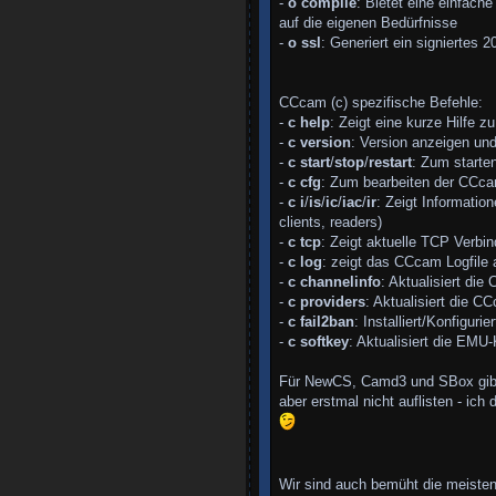
-
o compile
: Bietet eine einfach
auf die eigenen Bedürfnisse
-
o ssl
: Generiert ein signiertes 
CCcam (c) spezifische Befehle:
-
c help
: Zeigt eine kurze Hilfe z
-
c version
: Version anzeigen und
-
c start
/
stop
/
restart
: Zum starte
-
c cfg
: Zum bearbeiten der CCca
-
c i
/
is
/
ic
/
iac
/
ir
: Zeigt Informatio
clients, readers)
-
c tcp
: Zeigt aktuelle TCP Verb
-
c log
: zeigt das CCcam Logfile 
-
c channelinfo
: Aktualisiert di
-
c providers
: Aktualisiert die 
-
c fail2ban
: Installiert/Konfiguri
-
c softkey
: Aktualisiert die EMU-
Für NewCS, Camd3 und SBox gibt e
aber erstmal nicht auflisten - ich
Wir sind auch bemüht die meiste