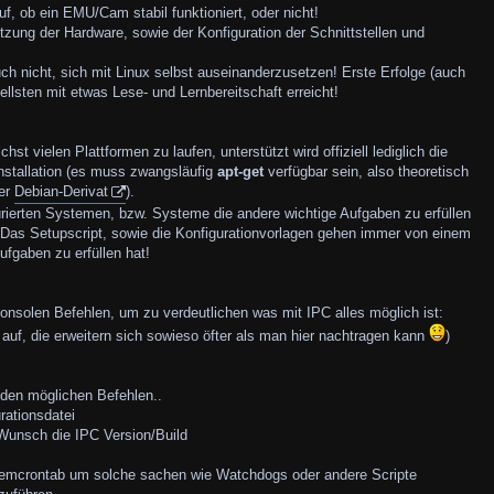
uf, ob ein EMU/Cam stabil funktioniert, oder nicht!
zung der Hardware, sowie der Konfiguration der Schnittstellen und
ch nicht, sich mit Linux selbst auseinanderzusetzen! Erste Erfolge (auch
llsten mit etwas Lese- und Lernbereitschaft erreicht!
hst vielen Plattformen zu laufen, unterstützt wird offiziell lediglich die
stallation (es muss zwangsläufig
apt-get
verfügbar sein, also theoretisch
rer
Debian-Derivat
).
gurierten Systemen, bzw. Systeme die andere wichtige Aufgaben zu erfüllen
 Das Setupscript, sowie die Konfigurationvorlagen gehen immer von einem
fgaben zu erfüllen hat!
onsolen Befehlen, um zu verdeutlichen was mit IPC alles möglich ist:
n auf, die erweitern sich sowieso öfter als man hier nachtragen kann
)
u den möglichen Befehlen..
rationsdatei
 Wunsch die IPC Version/Build
temcrontab um solche sachen wie Watchdogs oder andere Scripte