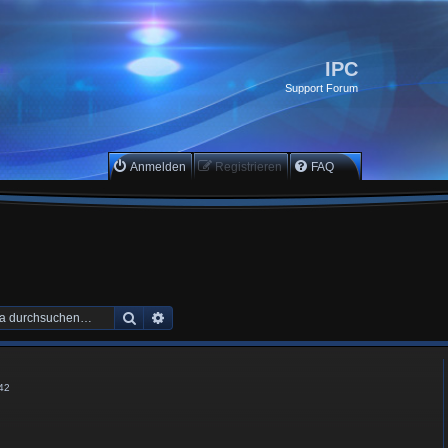
IPC
Support Forum
Anmelden
Registrieren
FAQ
Suche
Erweiterte Suche
42