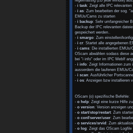
regelmässig (zB jede Minute) aus
-
i task
: Zeigt alle IPC relevant
-
i as
: Zum bearbeiten der sog. "a
EMUs/Cams zu starten
-
i backup
: Sehr umfangreicher B
Backup der IPC relevanten dateie
gespeichert werden..
-
i smargo
: Zum einstellen/konfi
-
i cr
: Startet alle angegebenen
-
i cams
: Die installierten EMUs
OScam abwählen sodass diese auto
bei "i info" oder im IPC WebIf an
-
i info
: Zeigt Informationen zum i
ausserdem die laufenen EMUs/Cams
-
i scan
: Ausführlicher Portscan
-
i os
: Anzeigen bzw installieren 
OScam (o) spezifische Befehle:
-
o help
: Zeigt eine kurze Hilfe 
-
o version
: Version anzeigen un
-
o start
/
stop
/
restart
: Zum starte
-
o conf
/
server
/
user
: Zum bearbe
-
o services
/
srvid
: Zum aktualis
-
o log
: Zeigt das OScam Logfile 