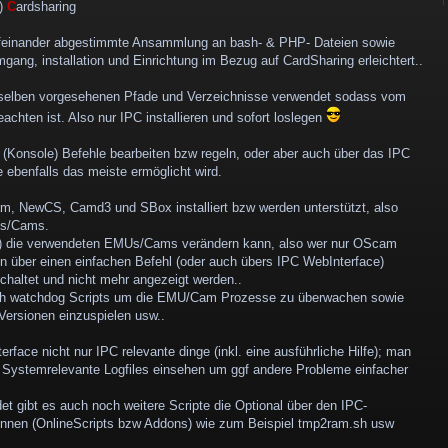
r)
C
ardsharing
ufeinander abgestimmte Ansammlung an bash- & PHP- Dateien sowie
gang, installation und Einrichtung im Bezug auf CardSharing erleichtert..
ie selben vorgesehenen Pfade und Verzeichnisse verwendet sodass vom
achten ist. Also nur IPC installieren und sofort loslegen
 (Konsole) Befehle bearbeiten bzw regeln, oder aber auch über das IPC
e ebenfalls das meiste ermöglicht wird.
m, NewCS, Camd3 und SBox installiert bzw werden unterstützt, also
s/Cams.
4) die verwendeten EMUs/Cams verändern kann, also wer nur OScam
 über einen einfachen Befehl (oder auch übers IPC WebInterface)
chaltet und nicht mehr angezeigt werden..
uch watchdog Scripts um die EMU/Cam Prozesse zu überwachen sowie
Versionen einzuspielen usw..
face nicht nur IPC relevante dinge (inkl. eine ausführliche Hilfe); man
s Systemrelevante Logfiles einsehen um ggf andere Probleme einfacher
 gibt es auch noch weitere Scripte die Optional über den IPC-
können (OnlineScripts bzw Addons) wie zum Beispiel tmp2ram.sh usw