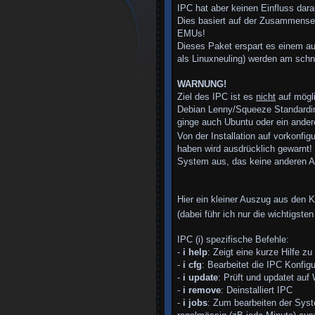
IPC hat aber keinen Einfluss dara
Dies basiert auf der Zusammenset
EMUs!
Dieses Paket erspart es einem au
als Linuxneuling) werden am schne
WARNUNG!
Ziel des IPC ist es
nicht
auf möglic
Debian Lenny/Squeeze Standardin
ginge auch Ubuntu oder ein ande
Von der Installation auf vorkonfi
haben wird ausdrücklich gewarnt!
System aus, das keine anderen Au
Hier ein kleiner Auszug aus den K
(dabei führ ich nur die wichtigste
IPC (i) spezifische Befehle:
-
i help
: Zeigt eine kurze Hilfe z
-
i cfg
: Bearbeitet die IPC Konfigu
-
i update
: Prüft und updatet auf
-
i remove
: Deinstalliert IPC
-
i jobs
: Zum bearbeiten der Sys