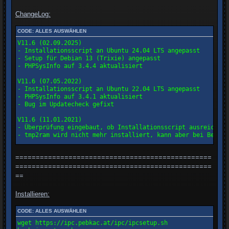
ChangeLog:
CODE:
ALLES AUSWÄHLEN
V11.6 (02.09.2025)

- Installationsscript an Ubuntu 24.04 LTS angepasst

- Setup für Debian 13 (Trixie) angepasst

- PHPSysInfo auf 3.4.4 aktualisiert

V11.6 (07.05.2022)

- Installationsscript an Ubuntu 22.04 LTS angepasst

- PHPSysInfo auf 3.4.1 aktualisiert

- Bug im Updatecheck gefixt

V11.6 (11.01.2021)

- Überprüfung eingebaut, ob Installationsscript ausreichend
- tmp2ram wird nicht mehr installiert, kann aber bei Bedarf
V11.6 (25.04.2020)

================================================
- Kompatiblität zu Ubuntu 20.04 LTS hergestellt

- PHPSysInfo auf 3.3.2 aktualisiert

================================================
==
V11.6 (30.09.2019)

- gbox für aarch64 (ARM 64-Bit) hinzugefügt. Diese kann auc
Installieren:
V11.6 (25.09.2018)

CODE:
ALLES AUSWÄHLEN
- Kompatiblitaet mit PHP 7.2 (Ubuntu 18.04) hergestellt

- Wenn ueber das WebIf CAMs aktivier oder deaktiviert werde
wget https://ipc.pebkac.at/ipc/ipcsetup.sh

  auf die MOTD und die Prozessliste in PHPSysInfo aus.
