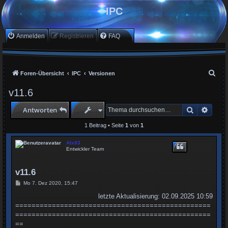
IPC
Anmelden
Registrieren
FAQ
S
Foren-Übersicht
IPC
Versionen
u
v11.6
c
Suche
Erwei
Antworten
h
e
1 Beitrag • Seite
1
von
1
Alx83
Entwickler Team
v11.6
B
Mo 7. Dez 2020, 15:47
e
i
letzte Aktualisierung: 02.09.2025 10:59
t
================================================
r
a
================================================
g
==