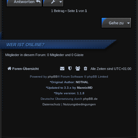
Antworten
o
b
1 Beitrag • Seite
1
von
1
e
n
Gehe zu
WER IST ONLINE?
Mitglieder in diesem Forum: 0 Mitglieder und 0 Gäste
Foren-Übersicht
Alle Zeiten sind
UTC+01:00
Powered by
phpBB
® Forum Software © phpBB Limited
*
Original Author:
NOTHAL
*
Updated to 3.3.x by
MannixMD
*
Style version: 1.1.8
Deutsche Übersetzung durch
phpBB.de
Datenschutz
|
Nutzungsbedingungen