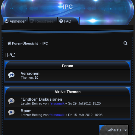
IPC
Anmelden
Registrieren
FAQ
S
Foren-Übersicht
IPC
u
IPC
c
h
Forum
e
Versionen
Themen:
10
Aktive Themen
"Endlos" Diskusionen
Letzter Beitrag von
feissmaik
«
So 29. Jul 2012, 15:20
Spam
Letzter Beitrag von
feissmaik
«
Do 15. Mär 2012, 16:03
Gehe zu